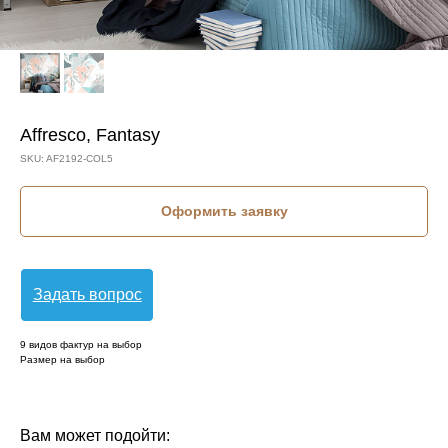
Affresco, Fantasy
SKU:
AF2192-COL5
Оформить заявку
Задать вопрос
9 видов фактур на выбор
Размер на выбор
КОЛЛЕКЦИЯ: FANTASY (AFFRESCO)
СЮЖЕТ: ЛИСТЬЯ
БРЕНД: AFFRESCO
МАТЕРИАЛ: ФЛИЗЕЛИН
СТРАНА: РОССИЯ
Вам может подойти: