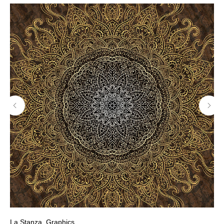
La Stanza, Graphics
La 