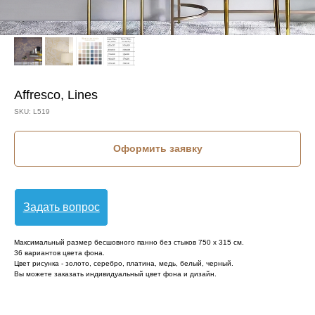
Affresco, Lines
SKU:
L519
Оформить заявку
Задать вопрос
Максимальный размер бесшовного панно без стыков 750 х 315 см.
36 вариантов цвета фона.
Цвет рисунка - золото, серебро, платина, медь, белый, черный.
Вы можете заказать индивидуальный цвет фона и дизайн.
КОЛЛЕКЦИЯ: LINES (AFFRESCO)
СЮЖЕТ: ДЕРЕВЬЯ
СЮЖЕТ: ЛИСТЬЯ
СЮЖЕТ: ФРУКТЫ И ОВОЩИ
БРЕНД: AFFRESCO
МАТЕРИАЛ: ФЛИЗЕЛИН
СТРАНА: РОССИЯ