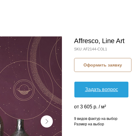
Affresco, Line Art
SKU:
AF2144-COL1
Оформить заявку
Задать вопрос
от 3 605 р. / м²
9 видов фактур на выбор
Размер на выбор
КОЛЛЕКЦИЯ: LINE ART (AFFRESCO)
СЮЖЕТ: КОСМОС
БРЕНД: AFFRESCO
МАТЕРИАЛ: ФЛИЗЕЛИН
СТРАНА: РОССИЯ