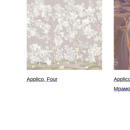
Applico, Four
Applico
Мрамо