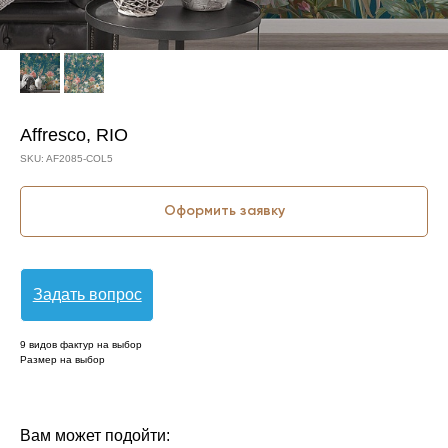
Affresco, RIO
SKU:
AF2085-COL5
Оформить заявку
Задать вопрос
9 видов фактур на выбор
Размер на выбор
КОЛЛЕКЦИЯ: RIO (AFFRESCO)
СЮЖЕТ: ПТИЦЫ
СЮЖЕТ: РАСТЕНИЯ
СЮЖЕТ: ЦВЕТЫ
БРЕНД: AFFRESCO
МАТЕРИАЛ: ФЛИЗЕЛИН
СТРАНА: РОССИЯ
Вам может подойти: