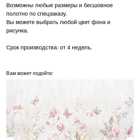
Возможны любые размеры и бесшовное
полотно по спецзаказу.
Вы можете выбрать любой цвет фона и
рисунка.
Срок производства: от 4 недель.
КОЛЛЕКЦИЯ: GEO (FRESQ)
СЮЖЕТ: ЛИСТЬЯ ГИНКГО
БРЕНД: FRESQ
МАТЕРИАЛ: ФЛИЗЕЛИН
СТРАНА: РОССИЯ
Вам может подойти: