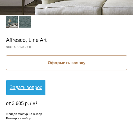
Affresco, Line Art
SKU:
AF2141-COL3
Оформить заявку
Задать вопрос
от 3 605 р. / м²
9 видов фактур на выбор
Размер на выбор
КОЛЛЕКЦИЯ: LINE ART (AFFRESCO)
СЮЖЕТ: КРУПНЫЕ ЛИСТЬЯ
СЮЖЕТ: ЛИСТЬЯ
БРЕНД: AFFRESCO
МАТЕРИАЛ: ФЛИЗЕЛИН
СТРАНА: РОССИЯ