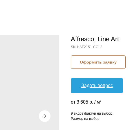
Affresco, Line Art
SKU:
AF2151-COL3
Оформить заявку
Задать вопрос
от 3 605 р. / м²
9 видов фактур на выбор
Размер на выбор
КОЛЛЕКЦИЯ: LINE ART (AFFRESCO)
СЮЖЕТ: АБСТРАКЦИЯ
СЮЖЕТ: ВОЛНА
СЮЖЕТ: ГЕОМЕТРИЯ
БРЕНД: AFFRESCO
МАТЕРИАЛ: ФЛИЗЕЛИН
СТРАНА: РОССИЯ