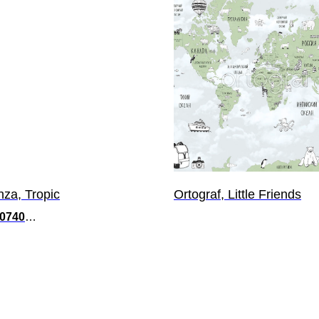
nza, Tropic
Ortograf, Little Friends
00740
 р. / м²