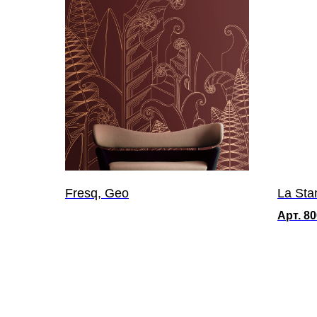
Fresq, Geo
La Sta
Арт. 8
от 2 690