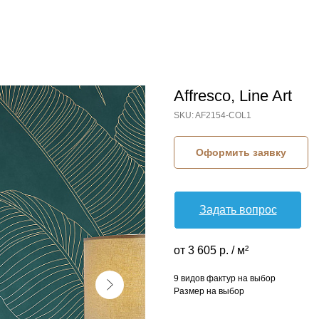
Affresco, Line Art
SKU:
AF2154-COL1
Оформить заявку
Задать вопрос
от 3 605 р. / м²
9 видов фактур на выбор
Размер на выбор
КОЛЛЕКЦИЯ: LINE ART (AFFRESCO)
СЮЖЕТ: КРУПНЫЕ ЛИСТЬЯ
СЮЖЕТ: ЛИСТЬЯ
БРЕНД: AFFRESCO
МАТЕРИАЛ: ФЛИЗЕЛИН
СТРАНА: РОССИЯ