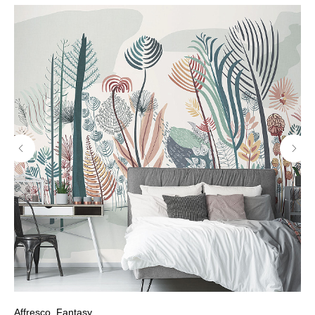
Affresco, Fantasy
Aff