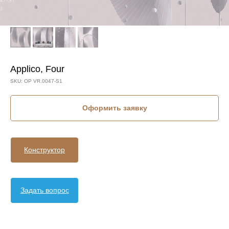
Applico, Four
SKU:
OP VR.0047-S1
Оформить заявку
Конструктор
Задать вопрос
КОЛЛЕКЦИЯ: FOUR (APPLICO)
СЮЖЕТ: 3D РИСУНКИ
СЮЖЕТ: ГЕОМЕТРИЯ
БРЕНД: APPLICO
МАТЕРИАЛ: ФЛИЗЕЛИН
СТРАНА: РОССИЯ