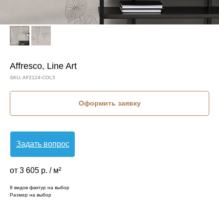
Affresco, Line Art
SKU:
AF2124-COL5
Оформить заявку
Задать вопрос
от 3 605 р. / м²
9 видов фактур на выбор
Размер на выбор
КОЛЛЕКЦИЯ: LINE ART (AFFRESCO)
СЮЖЕТ: КРУПНЫЕ ЛИСТЬЯ
СЮЖЕТ: ЛИСТЬЯ
БРЕНД: AFFRESCO
МАТЕРИАЛ: ФЛИЗЕЛИН
СТРАНА: РОССИЯ