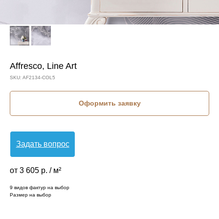
Affresco, Line Art
SKU:
AF2134-COL5
Оформить заявку
Задать вопрос
от 3 605 р. / м²
9 видов фактур на выбор
Размер на выбор
КОЛЛЕКЦИЯ: LINE ART (AFFRESCO)
СЮЖЕТ: АБСТРАКЦИЯ
СЮЖЕТ: ВОЛНА
СЮЖЕТ: ГЕОМЕТРИЯ
БРЕНД: AFFRESCO
МАТЕРИАЛ: ФЛИЗЕЛИН
СТРАНА: РОССИЯ