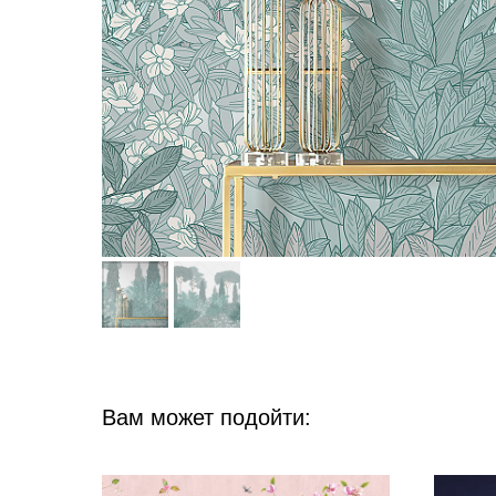
Вам может подойти: