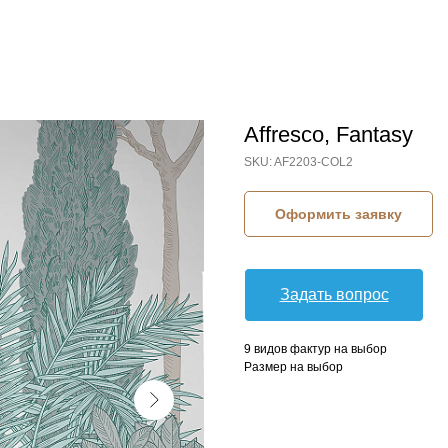
Affresco, Fantasy
SKU:
AF2203-COL2
Оформить заявку
Задать вопрос
9 видов фактур на выбор
Размер на выбор
КОЛЛЕКЦИЯ: FANTASY (AFFRESCO)
СЮЖЕТ: ДЕРЕВЬЯ
СЮЖЕТ: ЛИСТЬЯ
БРЕНД: AFFRESCO
МАТЕРИАЛ: ФЛИЗЕЛИН
СТРАНА: РОССИЯ