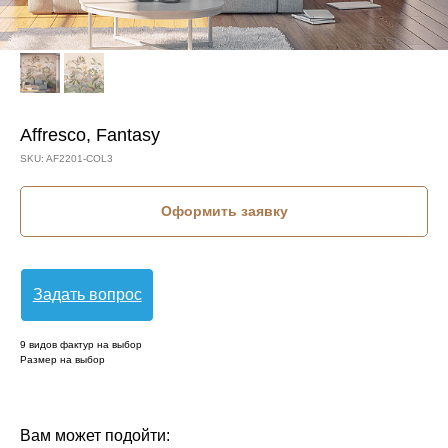
Affresco, Fantasy
SKU:
AF2201-COL3
Оформить заявку
Задать вопрос
9 видов фактур на выбор
Размер на выбор
КОЛЛЕКЦИЯ: FANTASY (AFFRESCO)
СЮЖЕТ: ГОРЫ
СЮЖЕТ: ЛИСТЬЯ
СЮЖЕТ: ЦВЕТЫ
БРЕНД: AFFRESCO
МАТЕРИАЛ: ФЛИЗЕЛИН
СТРАНА: РОССИЯ
Вам может подойти: