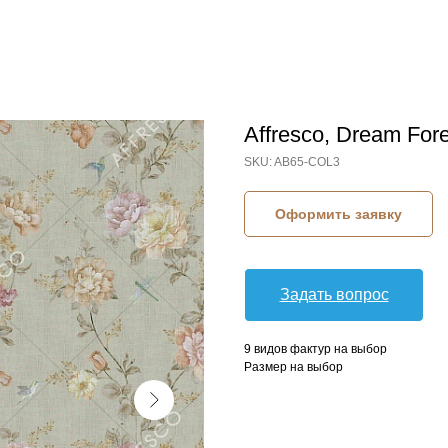
Affresco, Dream Fore
SKU:
AB65-COL3
Оформить заявку
Задать вопрос
9 видов фактур на выбор
Размер на выбор
КОЛЛЕКЦИЯ: DREAM FOREST (AFFRESCO)
БРЕНД: AFFRESCO
МАТЕРИАЛ: ФЛИЗЕЛИН
СТРАНА: РОССИЯ