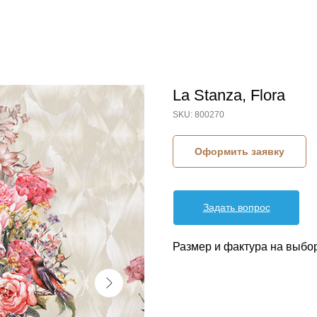
La Stanza, Flora
SKU:
800270
Оформить заявку
Задать вопрос
Размер и фактура на выбо
КОЛЛЕКЦИЯ: FLORA (LA STANZA)
СЮЖЕТ: БОТАНИКА
СЮЖЕТ: БУКЕТ
СЮЖЕТ: ФЛОРИСТИКА
СЮЖЕТ: ЦВЕТЫ
БРЕНД: LA STANZA