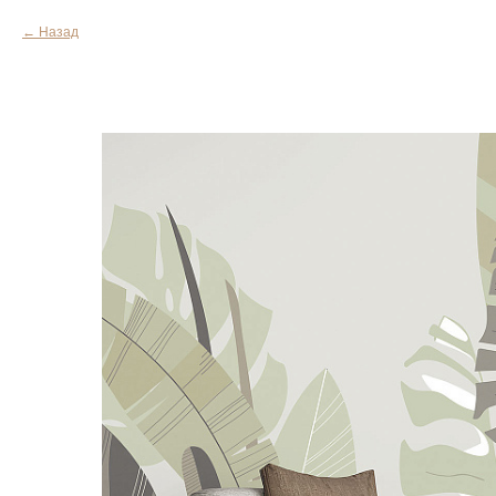
Назад