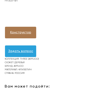
FR 0031-Br1
Оформить заявку
Конструктор
Задать вопрос
КОЛЛЕКЦИЯ: THREE (APPLICO)
СЮЖЕТ: ДЕРЕВЬЯ
БРЕНД: APPLICO
МАТЕРИАЛ: ФЛИЗЕЛИН
СТРАНА: РОССИЯ
Вам может подойти: