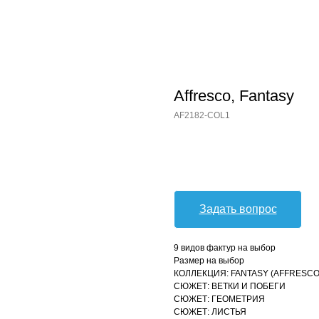
Affresco, Fantasy
AF2182-COL1
Оформить заявку
Задать вопрос
9 видов фактур на выбор
Размер на выбор
КОЛЛЕКЦИЯ: FANTASY (AFFRESCO
СЮЖЕТ: ВЕТКИ И ПОБЕГИ
СЮЖЕТ: ГЕОМЕТРИЯ
СЮЖЕТ: ЛИСТЬЯ