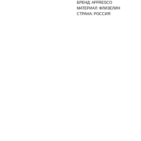
БРЕНД: AFFRESCO
МАТЕРИАЛ: ФЛИЗЕЛИН
СТРАНА: РОССИЯ