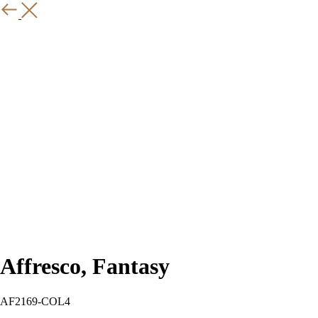
Назад
Affresco, Fantasy
AF2169-COL4
Оформить заявку