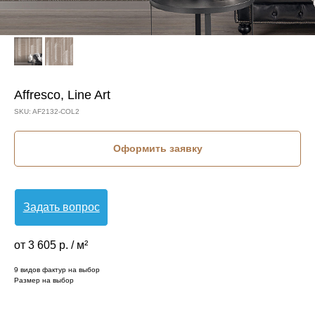
Affresco, Line Art
SKU:
AF2132-COL2
Оформить заявку
Задать вопрос
от 3 605 р. / м²
9 видов фактур на выбор
Размер на выбор
КОЛЛЕКЦИЯ: LINE ART (AFFRESCO)
СЮЖЕТ: ГЕОМЕТРИЧЕСКИЕ ФИГУРЫ
СЮЖЕТ: ГЕОМЕТРИЯ
СЮЖЕТ: ЛИНИИ
БРЕНД: AFFRESCO
МАТЕРИАЛ: ФЛИЗЕЛИН
СТРАНА: РОССИЯ