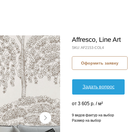
Affresco, Line Art
SKU:
AF2153-COL4
Оформить заявку
Задать вопрос
от 3 605 р. / м²
9 видов фактур на выбор
Размер на выбор
КОЛЛЕКЦИЯ: LINE ART (AFFRESCO)
СЮЖЕТ: ВЕТКИ И ПОБЕГИ
СЮЖЕТ: ДЕРЕВЬЯ
БРЕНД: AFFRESCO
МАТЕРИАЛ: ФЛИЗЕЛИН
СТРАНА: РОССИЯ