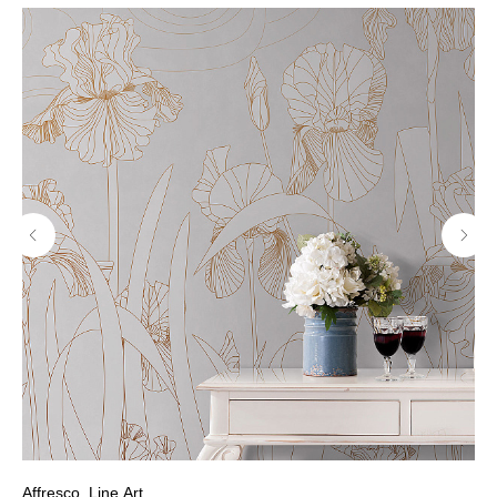
Affresco, Line Art
App