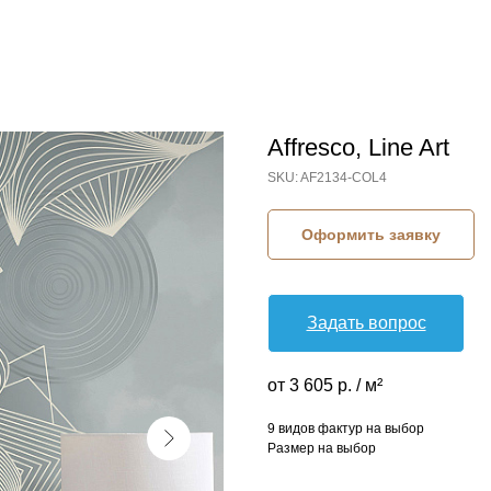
Affresco, Line Art
SKU:
AF2134-COL4
Оформить заявку
Задать вопрос
от 3 605 р. / м²
9 видов фактур на выбор
Размер на выбор
КОЛЛЕКЦИЯ: LINE ART (AFFRESCO)
СЮЖЕТ: АБСТРАКЦИЯ
СЮЖЕТ: ВОЛНА
СЮЖЕТ: ГЕОМЕТРИЯ
БРЕНД: AFFRESCO
МАТЕРИАЛ: ФЛИЗЕЛИН
СТРАНА: РОССИЯ