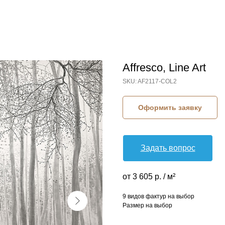
Affresco, Line Art
SKU:
AF2117-COL2
Оформить заявку
Задать вопрос
от 3 605 р. / м²
9 видов фактур на выбор
Размер на выбор
КОЛЛЕКЦИЯ: LINE ART (AFFRESCO)
СЮЖЕТ: ВЕТКИ И ПОБЕГИ
СЮЖЕТ: ДЕРЕВЬЯ
СЮЖЕТ: ЛЕС
БРЕНД: AFFRESCO
МАТЕРИАЛ: ФЛИЗЕЛИН
СТРАНА: РОССИЯ