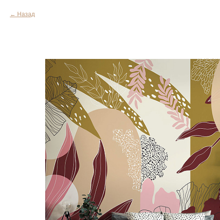
Назад