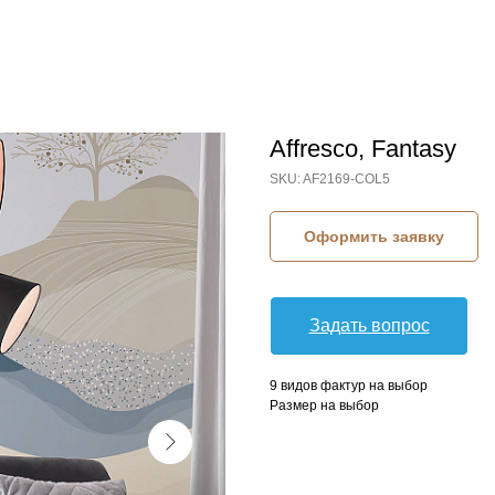
Affresco, Fantasy
SKU:
AF2169-COL5
Оформить заявку
Задать вопрос
9 видов фактур на выбор
Размер на выбор
КОЛЛЕКЦИЯ: FANTASY (AFFRESCO)
СЮЖЕТ: ГОРЫ
СЮЖЕТ: ДЕРЕВЬЯ
СЮЖЕТ: ПТИЦЫ
СЮЖЕТ: ПЕЙЗАЖИ
БРЕНД: AFFRESCO
МАТЕРИАЛ: ФЛИЗЕЛИН
СТРАНА: РОССИЯ