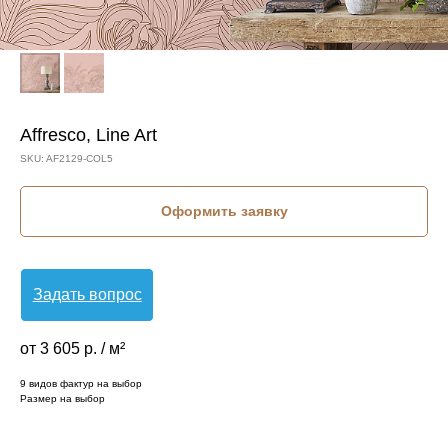
Affresco, Line Art
SKU:
AF2129-COL5
Оформить заявку
Задать вопрос
от 3 605 р. / м²
9 видов фактур на выбор
Размер на выбор
КОЛЛЕКЦИЯ: LINE ART (AFFRESCO)
СЮЖЕТ: КРУПНЫЕ ЛИСТЬЯ
СЮЖЕТ: ЛИСТЬЯ
БРЕНД: AFFRESCO
МАТЕРИАЛ: ФЛИЗЕЛИН
СТРАНА: РОССИЯ