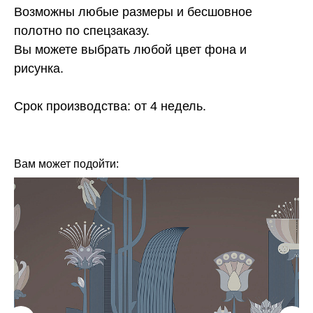
Возможны любые размеры и бесшовное
полотно по спецзаказу.
Вы можете выбрать любой цвет фона и
рисунка.
Срок производства: от 4 недель.
КОЛЛЕКЦИЯ: GEO (FRESQ)
СЮЖЕТ: ЛИНИИ
СЮЖЕТ: ГЕОМЕТРИЯ
СЮЖЕТ: ПТИЦЫ
БРЕНД: FRESQ
МАТЕРИАЛ: ФЛИЗЕЛИН
СТРАНА: РОССИЯ
Вам может подойти: