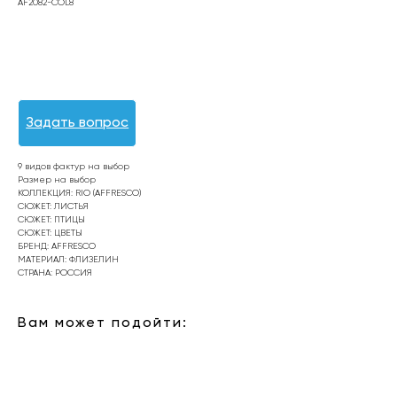
AF2082-COL8
Оформить заявку
Задать вопрос
9 видов фактур на выбор
Размер на выбор
КОЛЛЕКЦИЯ: RIO (AFFRESCO)
СЮЖЕТ: ЛИСТЬЯ
СЮЖЕТ: ПТИЦЫ
СЮЖЕТ: ЦВЕТЫ
БРЕНД: AFFRESCO
МАТЕРИАЛ: ФЛИЗЕЛИН
СТРАНА: РОССИЯ
Вам может подойти: