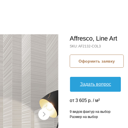
Affresco, Line Art
SKU:
AF2132-COL3
Оформить заявку
Задать вопрос
от 3 605 р. / м²
9 видов фактур на выбор
Размер на выбор
КОЛЛЕКЦИЯ: LINE ART (AFFRESCO)
СЮЖЕТ: ГЕОМЕТРИЧЕСКИЕ ФИГУРЫ
СЮЖЕТ: ГЕОМЕТРИЯ
СЮЖЕТ: ЛИНИИ
БРЕНД: AFFRESCO
МАТЕРИАЛ: ФЛИЗЕЛИН
СТРАНА: РОССИЯ