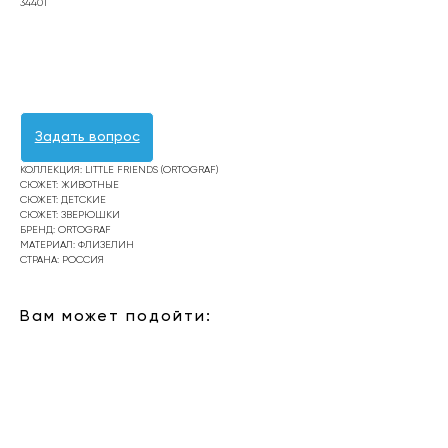
34401
Оформить заявку
Задать вопрос
КОЛЛЕКЦИЯ: LITTLE FRIENDS (ORTOGRAF)
СЮЖЕТ: ЖИВОТНЫЕ
СЮЖЕТ: ДЕТСКИЕ
СЮЖЕТ: ЗВЕРЮШКИ
БРЕНД: ORTOGRAF
МАТЕРИАЛ: ФЛИЗЕЛИН
СТРАНА: РОССИЯ
Вам может подойти: