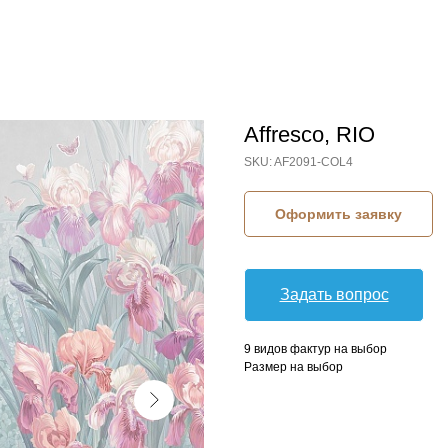
Affresco, RIO
SKU:
AF2091-COL4
Оформить заявку
Задать вопрос
9 видов фактур на выбор
Размер на выбор
КОЛЛЕКЦИЯ: RIO (AFFRESCO)
СЮЖЕТ: БАБОЧКИ
СЮЖЕТ: ЛИСТЬЯ
СЮЖЕТ: ЦВЕТЫ
БРЕНД: AFFRESCO
МАТЕРИАЛ: ФЛИЗЕЛИН
СТРАНА: РОССИЯ