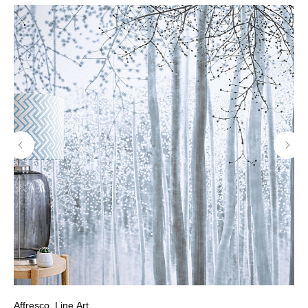
Affresco, Line Art
Ap