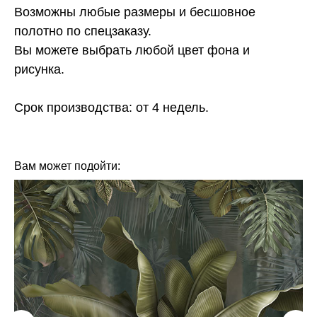
Возможны любые размеры и бесшовное
полотно по спецзаказу.
Вы можете выбрать любой цвет фона и
рисунка.
Срок производства: от 4 недель.
КОЛЛЕКЦИЯ: GEO (FRESQ)
БРЕНД: FRESQ
МАТЕРИАЛ: ФЛИЗЕЛИН
СТРАНА: РОССИЯ
Вам может подойти: