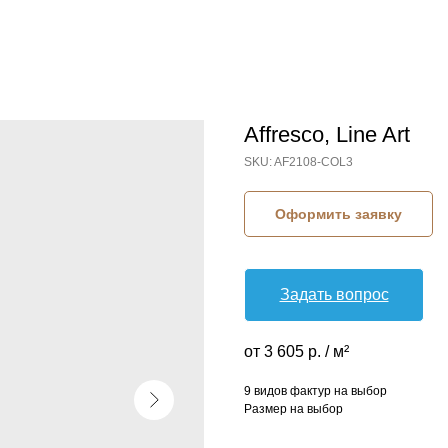
Affresco, Line Art
SKU:
AF2108-COL3
Оформить заявку
Задать вопрос
от 3 605 р. / м²
9 видов фактур на выбор
Размер на выбор
КОЛЛЕКЦИЯ: LINE ART (AFFRESCO)
СЮЖЕТ: АБСТРАКЦИЯ
БРЕНД: AFFRESCO
МАТЕРИАЛ: ФЛИЗЕЛИН
СТРАНА: РОССИЯ