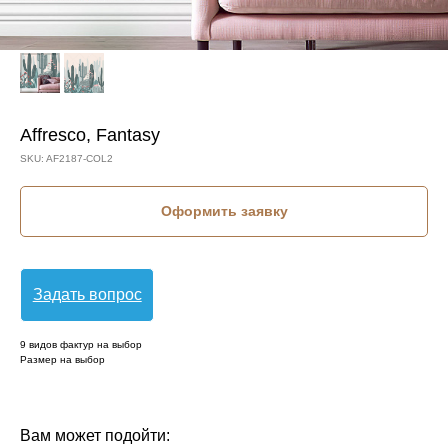
Affresco, Fantasy
SKU:
AF2187-COL2
Оформить заявку
Задать вопрос
9 видов фактур на выбор
Размер на выбор
КОЛЛЕКЦИЯ: FANTASY (AFFRESCO)
СЮЖЕТ: КАКТУСЫ
СЮЖЕТ: РАСТЕНИЯ
БРЕНД: AFFRESCO
МАТЕРИАЛ: ФЛИЗЕЛИН
СТРАНА: РОССИЯ
Вам может подойти: