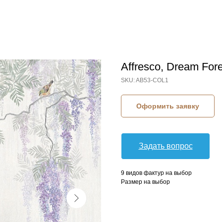
Affresco, Dream Fore
SKU:
AB53-COL1
Оформить заявку
Задать вопрос
9 видов фактур на выбор
Размер на выбор
КОЛЛЕКЦИЯ: DREAM FOREST (AFFRESCO)
СЮЖЕТ: ПТИЦЫ
СЮЖЕТ: ДЕРЕВЬЯ
СЮЖЕТ: ВЕТКИ
БРЕНД: AFFRESCO
МАТЕРИАЛ: ФЛИЗЕЛИН
СТРАНА: РОССИЯ