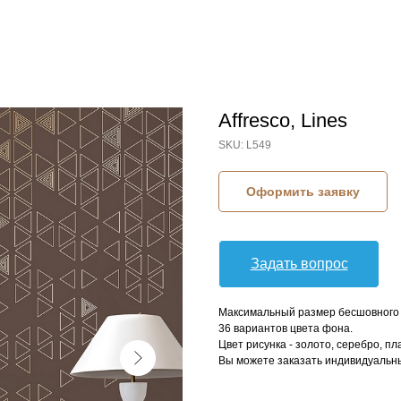
Affresco, Lines
SKU:
L549
Оформить заявку
Задать вопрос
Максимальный размер бесшовного п
36 вариантов цвета фона.
Цвет рисунка - золото, серебро, пл
Вы можете заказать индивидуальны
КОЛЛЕКЦИЯ: LINES (AFFRESCO)
СЮЖЕТ: ГЕОМЕТРИЯ
БРЕНД: AFFRESCO
МАТЕРИАЛ: ФЛИЗЕЛИН
СТРАНА: РОССИЯ