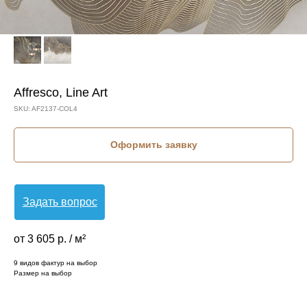
Affresco, Line Art
SKU:
AF2137-COL4
Оформить заявку
Задать вопрос
от 3 605 р. / м²
9 видов фактур на выбор
Размер на выбор
КОЛЛЕКЦИЯ: LINE ART (AFFRESCO)
СЮЖЕТ: АБСТРАКЦИЯ
СЮЖЕТ: ВОЛНА
СЮЖЕТ: ГЕОМЕТРИЯ
БРЕНД: AFFRESCO
МАТЕРИАЛ: ФЛИЗЕЛИН
СТРАНА: РОССИЯ