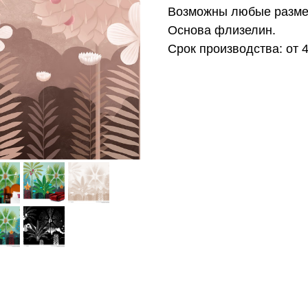
Возможны любые размер
Основа флизелин.
Срок производства: от 
КОЛЛЕКЦИЯ: CLASSIC (FRESQ)
СЮЖЕТ: ФЛОРИСТИКА
БРЕНД: FRESQ
МАТЕРИАЛ: ФЛИЗЕЛИН
СТРАНА: РОССИЯ
СТИЛЬ: АР ДЕКО