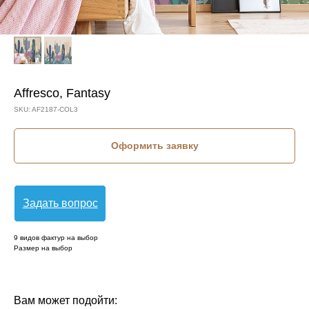
Affresco, Fantasy
SKU:
AF2187-COL3
Оформить заявку
Задать вопрос
9 видов фактур на выбор
Размер на выбор
КОЛЛЕКЦИЯ: FANTASY (AFFRESCO)
СЮЖЕТ: КАКТУСЫ
СЮЖЕТ: РАСТЕНИЯ
БРЕНД: AFFRESCO
МАТЕРИАЛ: ФЛИЗЕЛИН
СТРАНА: РОССИЯ
Вам может подойти: