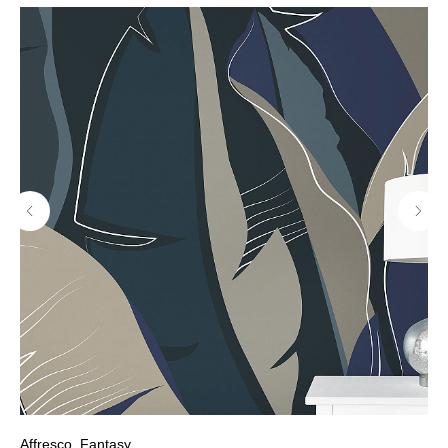
Affresco, Fantasy
Fre