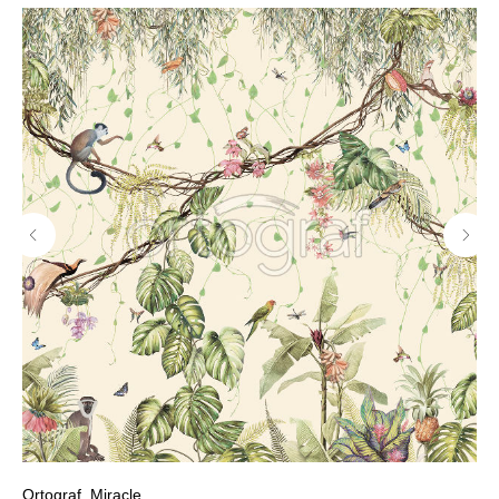
Ortograf, Miracle
Aff