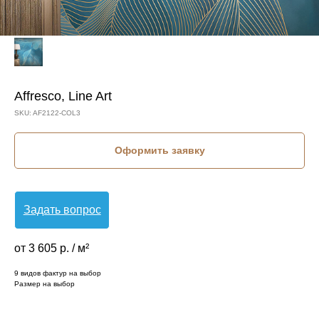
Affresco, Line Art
SKU:
AF2122-COL3
Оформить заявку
Задать вопрос
от 3 605 р. / м²
9 видов фактур на выбор
Размер на выбор
КОЛЛЕКЦИЯ: LINE ART (AFFRESCO)
СЮЖЕТ: АБСТРАКЦИЯ
БРЕНД: AFFRESCO
МАТЕРИАЛ: ФЛИЗЕЛИН
СТРАНА: РОССИЯ