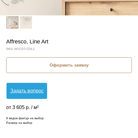
Affresco, Line Art
SKU:
AF2157-COL1
Оформить заявку
Задать вопрос
от 3 605 р. / м²
9 видов фактур на выбор
Размер на выбор
КОЛЛЕКЦИЯ: LINE ART (AFFRESCO)
СЮЖЕТ: БАБОЧКИ
СЮЖЕТ: ВЕТКИ И ПОБЕГИ
БРЕНД: AFFRESCO
МАТЕРИАЛ: ФЛИЗЕЛИН
СТРАНА: РОССИЯ