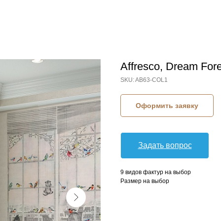
Affresco, Dream Fore
SKU:
AB63-COL1
Оформить заявку
Задать вопрос
9 видов фактур на выбор
Размер на выбор
КОЛЛЕКЦИЯ: DREAM FOREST (AFFRESCO)
СЮЖЕТ: КОШКИ
СЮЖЕТ: ОКНА
СЮЖЕТ: ПТИЦЫ
БРЕНД: AFFRESCO
МАТЕРИАЛ: ФЛИЗЕЛИН
СТРАНА: РОССИЯ