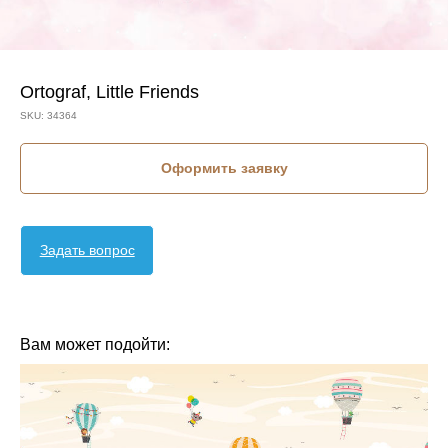
Ortograf, Little Friends
SKU:
34364
Оформить заявку
Задать вопрос
КОЛЛЕКЦИЯ: LITTLE FRIENDS (ORTOGRAF)
СЮЖЕТ: ЖИВОТНЫЕ
СЮЖЕТ: ДЕТСКИЕ
СЮЖЕТ: ЕДИНОРОГ
БРЕНД: ORTOGRAF
МАТЕРИАЛ: ФЛИЗЕЛИН
СТРАНА: РОССИЯ
Вам может подойти: