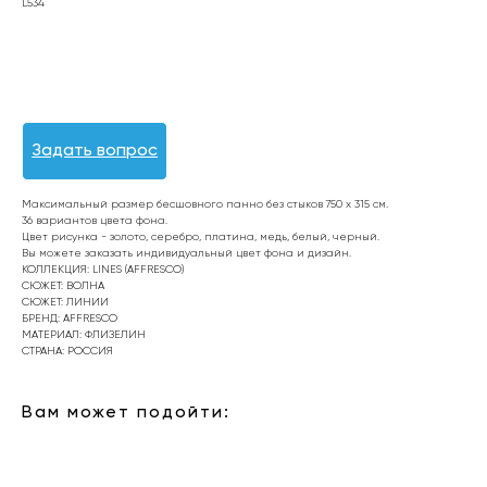
L534
Оформить заявку
Задать вопрос
Максимальный размер бесшовного панно без стыков 750 х 315 см.
36 вариантов цвета фона.
Цвет рисунка - золото, серебро, платина, медь, белый, черный.
Вы можете заказать индивидуальный цвет фона и дизайн.
КОЛЛЕКЦИЯ: LINES (AFFRESCO)
СЮЖЕТ: ВОЛНА
СЮЖЕТ: ЛИНИИ
БРЕНД: AFFRESCO
МАТЕРИАЛ: ФЛИЗЕЛИН
СТРАНА: РОССИЯ
Вам может подойти: