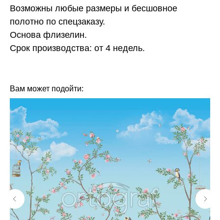
Возможны любые размеры и бесшовное
полотно по спецзаказу.
Основа флизелин.
Срок производства: от 4 недель.
КОЛЛЕКЦИЯ: CLASSIC (FRESQ)
СЮЖЕТ: АБСТРАКЦИЯ
СЮЖЕТ: БЕЛЫЕ НА БЕЛОМ
СЮЖЕТ: СОВРЕМЕННАЯ КЛАССИКА
БРЕНД: FRESQ
МАТЕРИАЛ: ФЛИЗЕЛИН
СТРАНА: РОССИЯ
Вам может подойти: